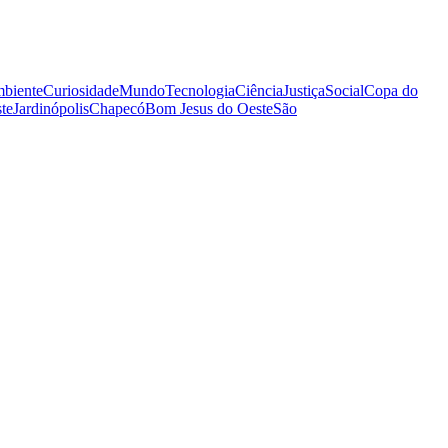
biente
Curiosidade
Mundo
Tecnologia
Ciência
Justiça
Social
Copa do
te
Jardinópolis
Chapecó
Bom Jesus do Oeste
São