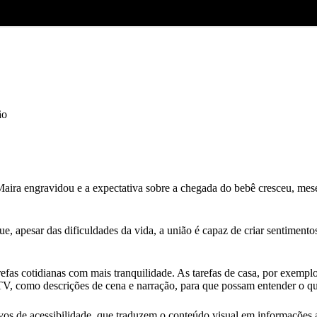
ão
aira engravidou e a expectativa sobre a chegada do bebê cresceu, me
ue, apesar das dificuldades da vida, a união é capaz de criar sentiment
fas cotidianas com mais tranquilidade. As tarefas de casa, por exemplo,
V, como descrições de cena e narração, para que possam entender o que
vos de acessibilidade, que traduzem o conteúdo visual em informações a