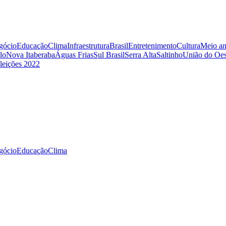
gócio
Educação
Clima
Infraestrutura
Brasil
Entretenimento
Cultura
Meio am
lo
Nova Itaberaba
Águas Frias
Sul Brasil
Serra Alta
Saltinho
União do Oes
leições 2022
gócio
Educação
Clima