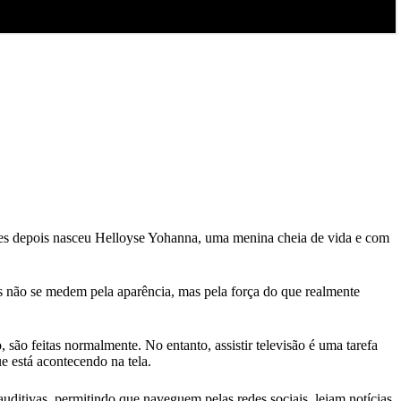
ses depois nasceu Helloyse Yohanna, uma menina cheia de vida e com
os não se medem pela aparência, mas pela força do que realmente
 são feitas normalmente. No entanto, assistir televisão é uma tarefa
 está acontecendo na tela.
uditivas, permitindo que naveguem pelas redes sociais, leiam notícias