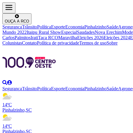
OUÇA A RCO
Segurança
Trânsito
Política
Esporte
Economia
Pinhalzinho
Saúde
Agrone
Mundo 2022
Itaipu Rural Show
Especial
Saudades
Nova Erechim
Mode
Carlos
Palmitos
Irati
Taça RCO
Maravilha
Eleições 2026
Eleições 2024
E
Colunistas
Contato
Política de privacidade
Termos de uso
Sobre
Segurança
Trânsito
Política
Esporte
Economia
Pinhalzinho
Saúde
Agrone
14ºC
Pinhalzinho,SC
14ºC
Pinhalzinho,SC