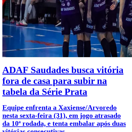
ADAF Saudades busca vitória
fora de casa para subir na
tabela da Série Prata
Equipe enfrenta a Xaxiense/Arvoredo
nesta sexta-feira (31), em jogo atrasado
da 10ª rodada, e tenta embalar após duas
vitórias consecutivas