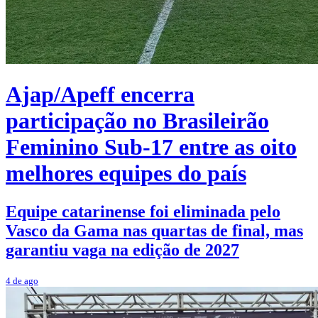
Ajap/Apeff encerra
participação no Brasileirão
Feminino Sub-17 entre as oito
melhores equipes do país
Equipe catarinense foi eliminada pelo
Vasco da Gama nas quartas de final, mas
garantiu vaga na edição de 2027
4 de ago