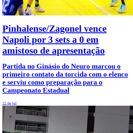
Pinhalense/Zagonel vence
Napoli por 3 sets a 0 em
amistoso de apresentação
Partida no Ginásio do Neuro marcou o
primeiro contato da torcida com o elenco
e serviu como preparação para o
Campeonato Estadual
22 de jul