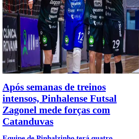
Após semanas de treinos
intensos, Pinhalense Futsal
Zagonel mede forças com
Catanduvas
Equipe de Pinhalzinho terá quatro