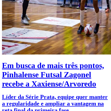
Em busca de mais três pontos,
Pinhalense Futsal Zagonel
recebe a Xaxiense/Arvoredo
Líder da Série Prata, equipe quer manter
a regularidade e ampliar a vantagem na
reta final da primeira fase