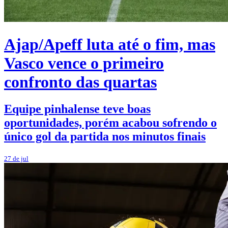
Ajap/Apeff luta até o fim, mas
Vasco vence o primeiro
confronto das quartas
Equipe pinhalense teve boas
oportunidades, porém acabou sofrendo o
único gol da partida nos minutos finais
27 de jul