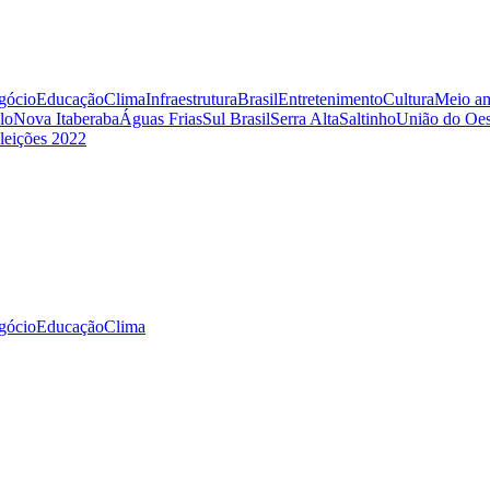
gócio
Educação
Clima
Infraestrutura
Brasil
Entretenimento
Cultura
Meio am
lo
Nova Itaberaba
Águas Frias
Sul Brasil
Serra Alta
Saltinho
União do Oes
leições 2022
gócio
Educação
Clima