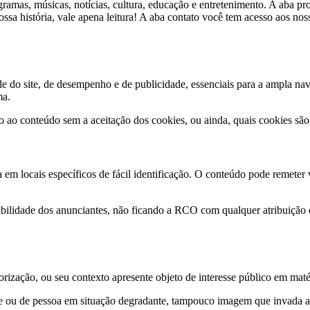
ramas, músicas, notícias, cultura, educação e entretenimento. A aba 
ossa história, vale apena leitura! A aba contato você tem acesso aos no
dade do site, de desempenho e de publicidade, essenciais para a ampla 
ma.
sso ao conteúdo sem a aceitação dos cookies, ou ainda, quais cookies são
 em locais específicos de fácil identificação. O conteúdo pode remeter 
bilidade dos anunciantes, não ficando a RCO com qualquer atribuição 
rização, ou seu contexto apresente objeto de interesse público em matéri
u de pessoa em situação degradante, tampouco imagem que invada a in