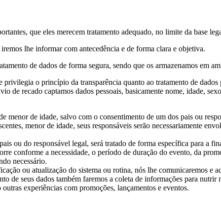
antes, que eles merecem tratamento adequado, no limite da base legal,
 iremos lhe informar com antecedência e de forma clara e objetiva.
tratamento de dados de forma segura, sendo que os armazenamos em amb
privilegia o princípio da transparência quanto ao tratamento de dados
, envio de recado captamos dados pessoais, basicamente nome, idade, sex
e menor de idade, salvo com o consentimento de um dos pais ou respon
entes, menor de idade, seus responsáveis serão necessariamente envolv
ais ou do responsável legal, será tratado de forma específica para a f
rre conforme a necessidade, o período de duração do evento, da promoçã
ndo necessário.
ficação ou atualização do sistema ou rotina, nós lhe comunicaremos e 
nto de seus dados também faremos a coleta de informações para nutrir
do outras experiências com promoções, lançamentos e eventos.