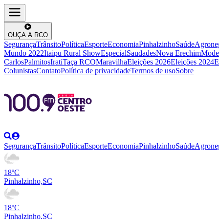
OUÇA A RCO
Segurança
Trânsito
Política
Esporte
Economia
Pinhalzinho
Saúde
Agrone
Mundo 2022
Itaipu Rural Show
Especial
Saudades
Nova Erechim
Mode
Carlos
Palmitos
Irati
Taça RCO
Maravilha
Eleições 2026
Eleições 2024
E
Colunistas
Contato
Política de privacidade
Termos de uso
Sobre
Segurança
Trânsito
Política
Esporte
Economia
Pinhalzinho
Saúde
Agrone
18ºC
Pinhalzinho,SC
18ºC
Pinhalzinho,SC