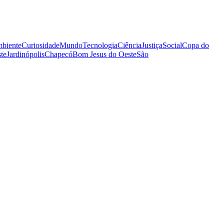
biente
Curiosidade
Mundo
Tecnologia
Ciência
Justiça
Social
Copa do
te
Jardinópolis
Chapecó
Bom Jesus do Oeste
São