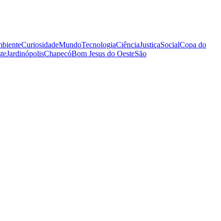
biente
Curiosidade
Mundo
Tecnologia
Ciência
Justiça
Social
Copa do
te
Jardinópolis
Chapecó
Bom Jesus do Oeste
São