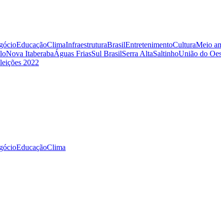
gócio
Educação
Clima
Infraestrutura
Brasil
Entretenimento
Cultura
Meio am
lo
Nova Itaberaba
Águas Frias
Sul Brasil
Serra Alta
Saltinho
União do Oes
leições 2022
gócio
Educação
Clima