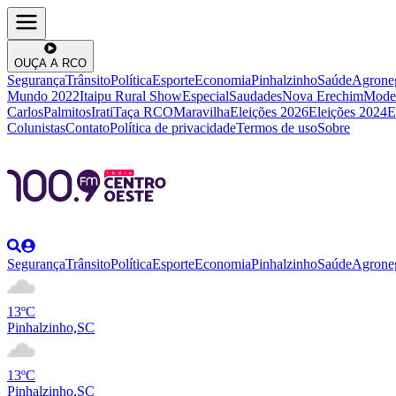
OUÇA A RCO
Segurança
Trânsito
Política
Esporte
Economia
Pinhalzinho
Saúde
Agrone
Mundo 2022
Itaipu Rural Show
Especial
Saudades
Nova Erechim
Mode
Carlos
Palmitos
Irati
Taça RCO
Maravilha
Eleições 2026
Eleições 2024
E
Colunistas
Contato
Política de privacidade
Termos de uso
Sobre
Segurança
Trânsito
Política
Esporte
Economia
Pinhalzinho
Saúde
Agrone
13ºC
Pinhalzinho,SC
13ºC
Pinhalzinho,SC