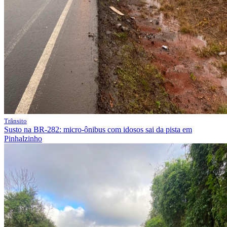
Trânsito
Susto na BR-282: micro-ônibus com idosos sai da pista em
Pinhalzinho