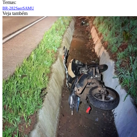
Temas:
BR-282
Saer
SAMU
Veja também