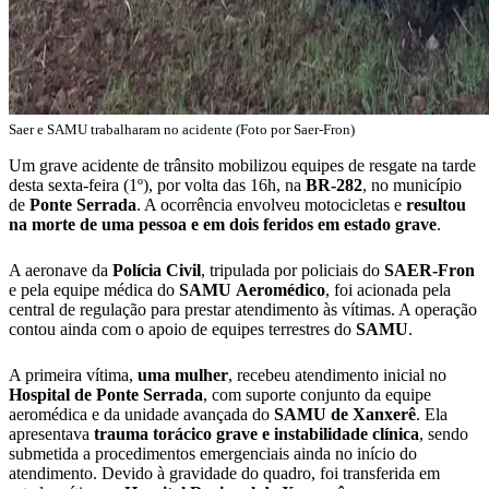
Saer e SAMU trabalharam no acidente (Foto por Saer-Fron)
Um grave acidente de trânsito mobilizou equipes de resgate na tarde
desta sexta-feira (1º), por volta das 16h, na
BR-282
, no município
de
Ponte
Serrada
. A ocorrência envolveu motocicletas e
resultou
na morte de uma pessoa e em dois feridos em estado grave
.
A aeronave da
Polícia
Civil
, tripulada por policiais do
SAER-Fron
e pela equipe médica do
SAMU
Aeromédico
, foi acionada pela
central de regulação para prestar atendimento às vítimas. A operação
contou ainda com o apoio de equipes terrestres do
SAMU
.
A primeira vítima,
uma
mulher
, recebeu atendimento inicial no
Hospital de Ponte Serrada
, com suporte conjunto da equipe
aeromédica e da unidade avançada do
SAMU de
Xanxerê
. Ela
apresentava
trauma torácico grave e instabilidade clínica
, sendo
submetida a procedimentos emergenciais ainda no início do
atendimento. Devido à gravidade do quadro, foi transferida em