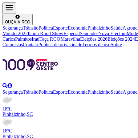
OUÇA A RCO
Segurança
Trânsito
Política
Esporte
Economia
Pinhalzinho
Saúde
Agrone
Mundo 2022
Itaipu Rural Show
Especial
Saudades
Nova Erechim
Mode
Carlos
Palmitos
Irati
Taça RCO
Maravilha
Eleições 2026
Eleições 2024
E
Colunistas
Contato
Política de privacidade
Termos de uso
Sobre
Segurança
Trânsito
Política
Esporte
Economia
Pinhalzinho
Saúde
Agrone
18ºC
Pinhalzinho,SC
18ºC
Pinhalzinho,SC