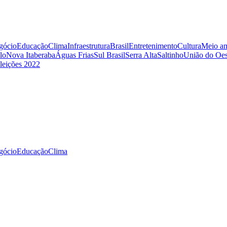
gócio
Educação
Clima
Infraestrutura
Brasil
Entretenimento
Cultura
Meio am
lo
Nova Itaberaba
Águas Frias
Sul Brasil
Serra Alta
Saltinho
União do Oes
leições 2022
gócio
Educação
Clima