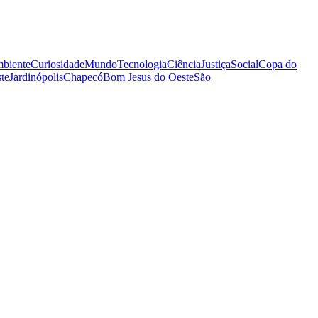
biente
Curiosidade
Mundo
Tecnologia
Ciência
Justiça
Social
Copa do
te
Jardinópolis
Chapecó
Bom Jesus do Oeste
São