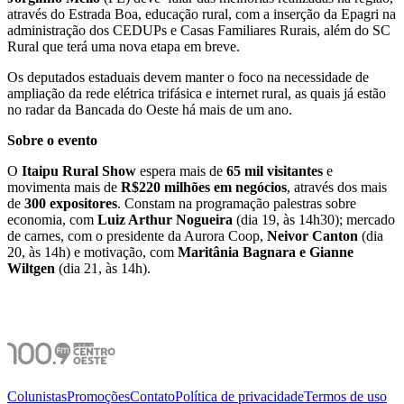
através do Estrada Boa, educação rural, com a inserção da Epagri na
administração dos CEDUPs e Casas Familiares Rurais, além do SC
Rural que terá uma nova etapa em breve.
Os deputados estaduais devem manter o foco na necessidade de
ampliação da rede elétrica trifásica e internet rural, as quais já estão
no radar da Bancada do Oeste há mais de um ano.
Sobre o evento
O
Itaipu Rural Show
espera mais de
65 mil visitantes
e
movimenta mais de
R$220 milhões em
negócios
, através dos mais
de
300 expositores
. Constam na programação palestras sobre
economia, com
Luiz Arthur Nogueira
(dia 19, às 14h30); mercado
de carnes, com o presidente da Aurora Coop,
Neivor Canton
(dia
20, às 14h) e motivação, com
Maritânia Bagnara e Gianne
Wiltgen
(dia 21, às 14h).
Colunistas
Promoções
Contato
Política de privacidade
Termos de uso