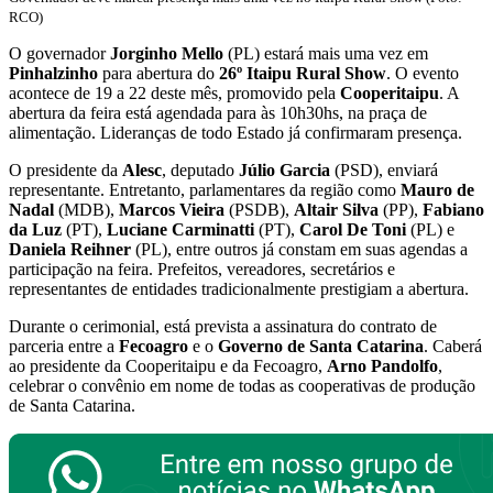
RCO)
O governador
Jorginho Mello
(PL) estará mais uma vez em
Pinhalzinho
para abertura do
26º Itaipu Rural Show
. O evento
acontece de 19 a 22 deste mês, promovido pela
Cooperitaipu
. A
abertura da feira está agendada para às 10h30hs, na praça de
alimentação. Lideranças de todo Estado já confirmaram presença.
O presidente da
Alesc
, deputado
Júlio Garcia
(PSD), enviará
representante. Entretanto, parlamentares da região como
Mauro de
Nadal
(MDB),
Marcos Vieira
(PSDB),
Altair Silva
(PP),
Fabiano
da Luz
(PT),
Luciane Carminatti
(PT),
Carol De Toni
(PL) e
Daniela Reihner
(PL), entre outros já constam em suas agendas a
participação na feira. Prefeitos, vereadores, secretários e
representantes de entidades tradicionalmente prestigiam a abertura.
Durante o cerimonial, está prevista a assinatura do contrato de
parceria entre a
Fecoagro
e o
Governo de Santa Catarina
. Caberá
ao presidente da Cooperitaipu e da Fecoagro,
Arno
Pandolfo
,
celebrar o convênio em nome de todas as cooperativas de produção
de Santa Catarina.