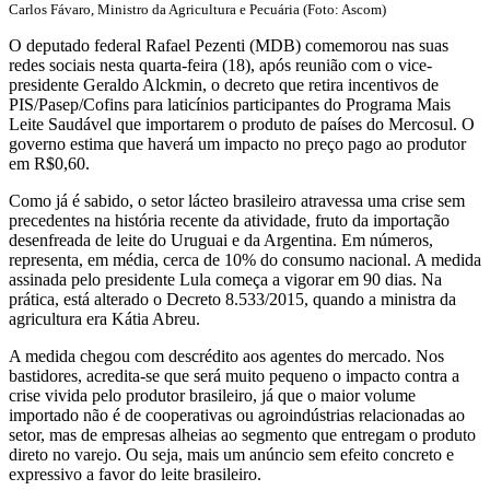
Carlos Fávaro, Ministro da Agricultura e Pecuária (Foto: Ascom)
O deputado federal Rafael Pezenti (MDB) comemorou nas suas
redes sociais nesta quarta-feira (18), após reunião com o vice-
presidente Geraldo Alckmin, o decreto que retira incentivos de
PIS/Pasep/Cofins para laticínios participantes do Programa Mais
Leite Saudável que importarem o produto de países do Mercosul. O
governo estima que haverá um impacto no preço pago ao produtor
em R$0,60.
Como já é sabido, o setor lácteo brasileiro atravessa uma crise sem
precedentes na história recente da atividade, fruto da importação
desenfreada de leite do Uruguai e da Argentina. Em números,
representa, em média, cerca de 10% do consumo nacional. A medida
assinada pelo presidente Lula começa a vigorar em 90 dias. Na
prática, está alterado o Decreto 8.533/2015, quando a ministra da
agricultura era Kátia Abreu.
A medida chegou com descrédito aos agentes do mercado. Nos
bastidores, acredita-se que será muito pequeno o impacto contra a
crise vivida pelo produtor brasileiro, já que o maior volume
importado não é de cooperativas ou agroindústrias relacionadas ao
setor, mas de empresas alheias ao segmento que entregam o produto
direto no varejo. Ou seja, mais um anúncio sem efeito concreto e
expressivo a favor do leite brasileiro.