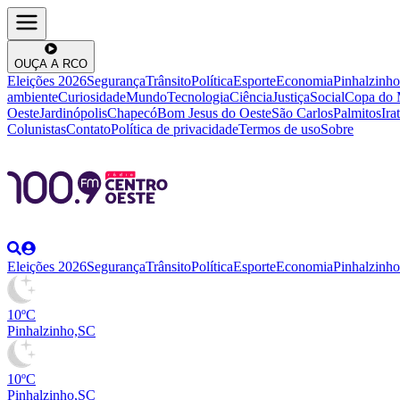
OUÇA A RCO
Eleições 2026
Segurança
Trânsito
Política
Esporte
Economia
Pinhalzinho
ambiente
Curiosidade
Mundo
Tecnologia
Ciência
Justiça
Social
Copa do
Oeste
Jardinópolis
Chapecó
Bom Jesus do Oeste
São Carlos
Palmitos
Irat
Colunistas
Contato
Política de privacidade
Termos de uso
Sobre
Eleições 2026
Segurança
Trânsito
Política
Esporte
Economia
Pinhalzinho
10ºC
Pinhalzinho,SC
10ºC
Pinhalzinho,SC