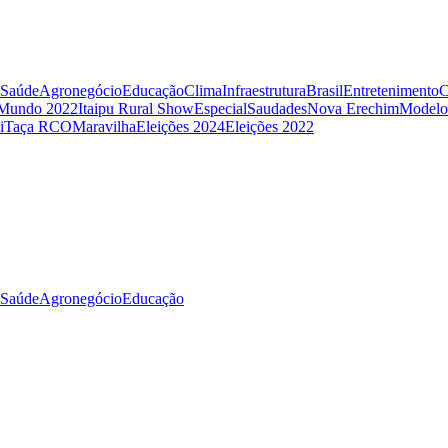
Saúde
Agronegócio
Educação
Clima
Infraestrutura
Brasil
Entretenimento
C
 Mundo 2022
Itaipu Rural Show
Especial
Saudades
Nova Erechim
Modelo
i
Taça RCO
Maravilha
Eleições 2024
Eleições 2022
Saúde
Agronegócio
Educação