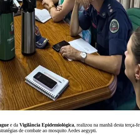
ngue
e da
Vigilância Epidemiológica
, realizou na manhã desta terça-f
estratégias de combate ao mosquito Aedes aegypti.