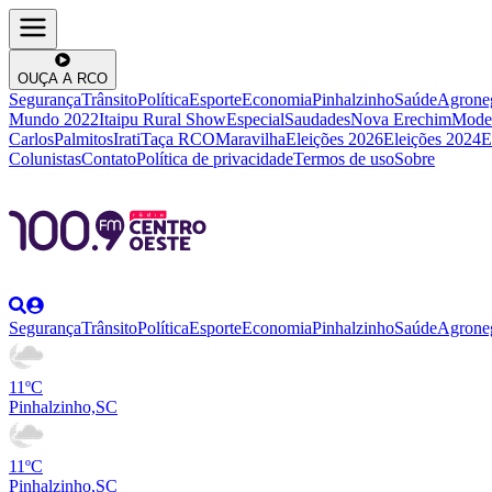
OUÇA A RCO
Segurança
Trânsito
Política
Esporte
Economia
Pinhalzinho
Saúde
Agrone
Mundo 2022
Itaipu Rural Show
Especial
Saudades
Nova Erechim
Mode
Carlos
Palmitos
Irati
Taça RCO
Maravilha
Eleições 2026
Eleições 2024
E
Colunistas
Contato
Política de privacidade
Termos de uso
Sobre
Segurança
Trânsito
Política
Esporte
Economia
Pinhalzinho
Saúde
Agrone
11ºC
Pinhalzinho,SC
11ºC
Pinhalzinho,SC