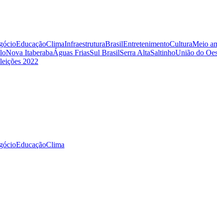
gócio
Educação
Clima
Infraestrutura
Brasil
Entretenimento
Cultura
Meio am
lo
Nova Itaberaba
Águas Frias
Sul Brasil
Serra Alta
Saltinho
União do Oes
leições 2022
gócio
Educação
Clima