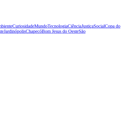
biente
Curiosidade
Mundo
Tecnologia
Ciência
Justiça
Social
Copa do
te
Jardinópolis
Chapecó
Bom Jesus do Oeste
São