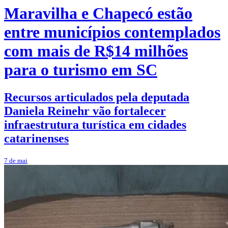
Maravilha e Chapecó estão
entre municípios contemplados
com mais de R$14 milhões
para o turismo em SC
Recursos articulados pela deputada
Daniela Reinehr vão fortalecer
infraestrutura turística em cidades
catarinenses
7 de mai