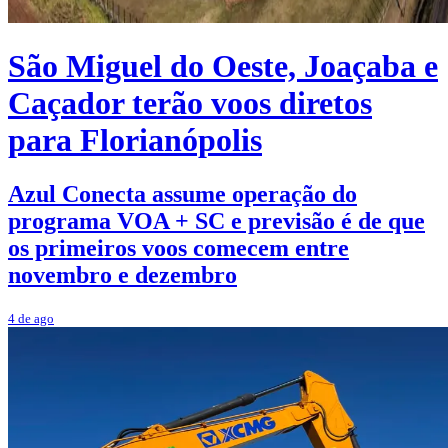
São Miguel do Oeste, Joaçaba e
Caçador terão voos diretos
para Florianópolis
Azul Conecta assume operação do
programa VOA + SC e previsão é de que
os primeiros voos comecem entre
novembro e dezembro
4 de ago