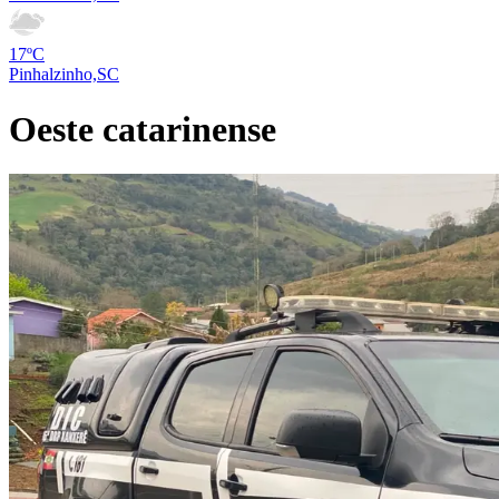
17ºC
Pinhalzinho,SC
Oeste catarinense