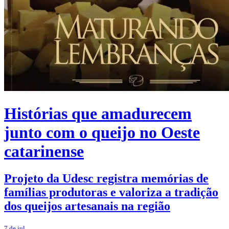
Histórias que amadurecem
junto com o queijo no Oeste
catarinense
Projeto da Udesc registra memórias de
famílias produtoras e valoriza a tradição
dos queijos artesanais na região
7 de jul