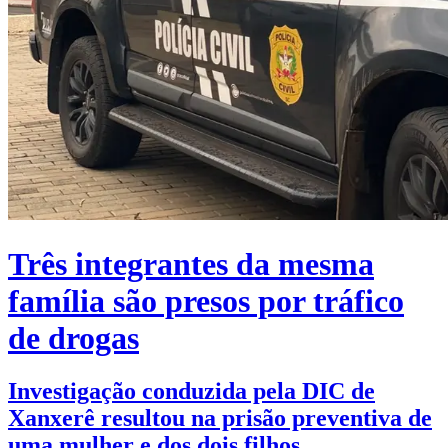
Três integrantes da mesma
família são presos por tráfico
de drogas
Investigação conduzida pela DIC de
Xanxerê resultou na prisão preventiva de
uma mulher e dos dois filhos