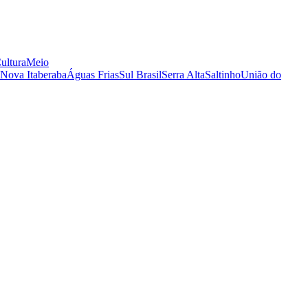
ultura
Meio
Nova Itaberaba
Águas Frias
Sul Brasil
Serra Alta
Saltinho
União do