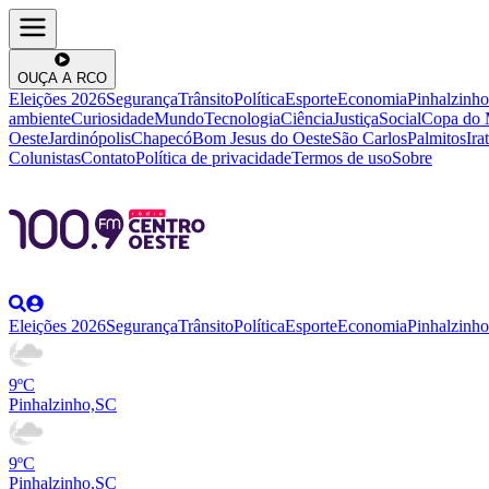
OUÇA A RCO
Eleições 2026
Segurança
Trânsito
Política
Esporte
Economia
Pinhalzinho
ambiente
Curiosidade
Mundo
Tecnologia
Ciência
Justiça
Social
Copa do
Oeste
Jardinópolis
Chapecó
Bom Jesus do Oeste
São Carlos
Palmitos
Irat
Colunistas
Contato
Política de privacidade
Termos de uso
Sobre
Eleições 2026
Segurança
Trânsito
Política
Esporte
Economia
Pinhalzinho
9ºC
Pinhalzinho,SC
9ºC
Pinhalzinho,SC