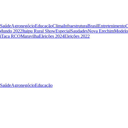
Saúde
Agronegócio
Educação
Clima
Infraestrutura
Brasil
Entretenimento
C
 Mundo 2022
Itaipu Rural Show
Especial
Saudades
Nova Erechim
Modelo
i
Taça RCO
Maravilha
Eleições 2024
Eleições 2022
Saúde
Agronegócio
Educação