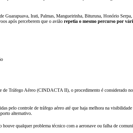
e Guarapuava, Irati, Palmas, Mangueirinha, Bituruna, Honório Serpa, I
 voos após perceberem que o avião
repetia o mesmo percurso por vári
ão
e de Tráfego Aéreo (CINDACTA II), o procedimento é considerado norm
das pelo controle de tráfego aéreo até que haja melhora na visibilida
porto alternativo.
 houve qualquer problema técnico com a aeronave ou falha de comunica