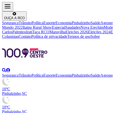
OUÇA A RCO
Segurança
Trânsito
Política
Esporte
Economia
Pinhalzinho
Saúde
Agrone
Mundo 2022
Itaipu Rural Show
Especial
Saudades
Nova Erechim
Mode
Carlos
Palmitos
Irati
Taça RCO
Maravilha
Eleições 2026
Eleições 2024
E
Colunistas
Contato
Política de privacidade
Termos de uso
Sobre
Segurança
Trânsito
Política
Esporte
Economia
Pinhalzinho
Saúde
Agrone
10ºC
Pinhalzinho,SC
10ºC
Pinhalzinho,SC