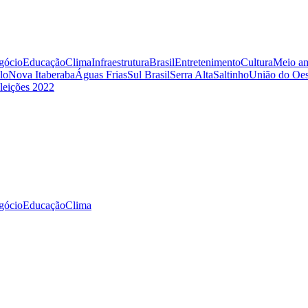
gócio
Educação
Clima
Infraestrutura
Brasil
Entretenimento
Cultura
Meio am
lo
Nova Itaberaba
Águas Frias
Sul Brasil
Serra Alta
Saltinho
União do Oes
leições 2022
gócio
Educação
Clima