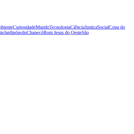
biente
Curiosidade
Mundo
Tecnologia
Ciência
Justiça
Social
Copa do
te
Jardinópolis
Chapecó
Bom Jesus do Oeste
São