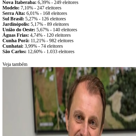
Nova Itaberaba:
6,39% - 249 eleitores
Modelo:
7,10% - 247 eleitores
Serra Alta:
6,01% - 168 eleitores
Sul Brasil:
5,27% - 126 eleitores
Jardinópolis:
5,17% - 89 eleitores
União do Oeste:
5,67% - 140 eleitores
Águas Frias:
4,74% - 120 eleitores
Cunha Porã:
11,21% - 982 eleitores
Cunhataí:
3,99% - 74 eleitores
São Carlos:
12,60% - 1.033 eleitores
Veja também