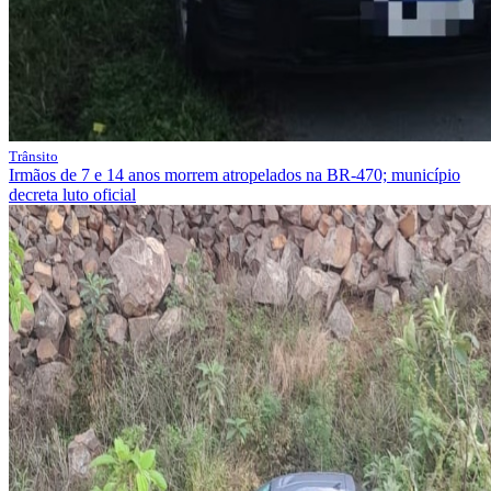
Trânsito
Irmãos de 7 e 14 anos morrem atropelados na BR-470; município
decreta luto oficial