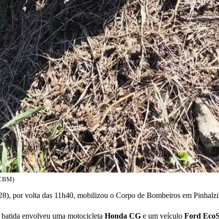
o CBM)
 (28), por volta das 11h40, mobilizou o Corpo de Bombeiros em Pinhalz
A batida envolveu uma motocicleta
Honda CG
e um veículo
Ford
EcoS