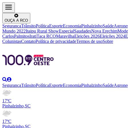
OUÇA A RCO
Segurança
Trânsito
Política
Esporte
Economia
Pinhalzinho
Saúde
Agrone
Mundo 2022
Itaipu Rural Show
Especial
Saudades
Nova Erechim
Mode
Carlos
Palmitos
Irati
Taça RCO
Maravilha
Eleições 2026
Eleições 2024
E
Colunistas
Contato
Política de privacidade
Termos de uso
Sobre
Segurança
Trânsito
Política
Esporte
Economia
Pinhalzinho
Saúde
Agrone
17ºC
Pinhalzinho,SC
17ºC
Pinhalzinho,SC