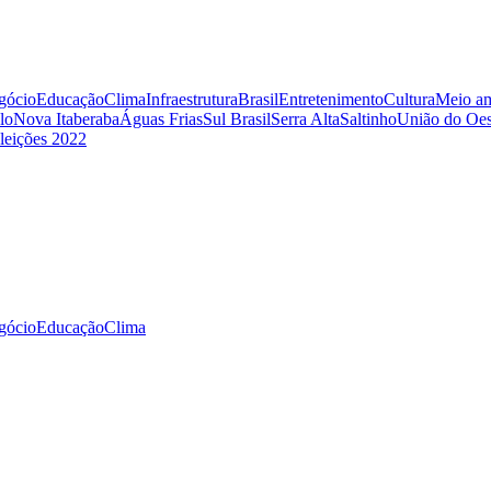
gócio
Educação
Clima
Infraestrutura
Brasil
Entretenimento
Cultura
Meio am
lo
Nova Itaberaba
Águas Frias
Sul Brasil
Serra Alta
Saltinho
União do Oes
leições 2022
gócio
Educação
Clima