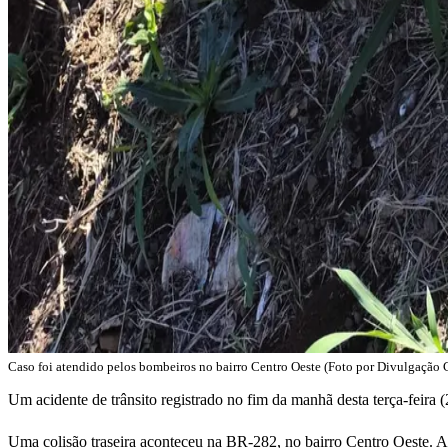
Caso foi atendido pelos bombeiros no bairro Centro Oeste (Foto por Divulgaçã
Um acidente de trânsito registrado no fim da manhã desta terça-feira
Uma colisão traseira aconteceu na BR-282, no bairro Centro Oeste. 