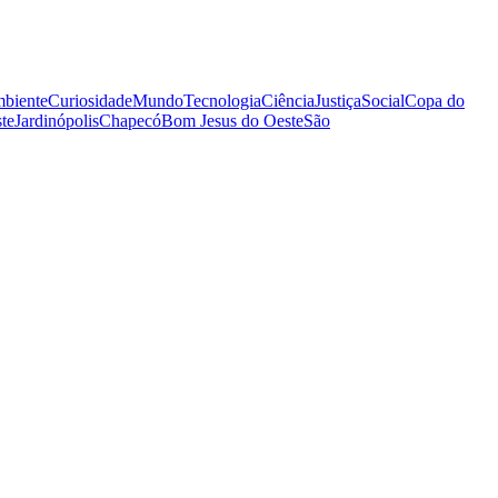
biente
Curiosidade
Mundo
Tecnologia
Ciência
Justiça
Social
Copa do
te
Jardinópolis
Chapecó
Bom Jesus do Oeste
São