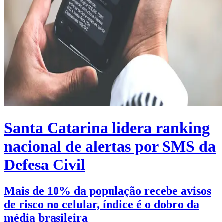
Santa Catarina lidera ranking
nacional de alertas por SMS da
Defesa Civil
Mais de 10% da população recebe avisos
de risco no celular, índice é o dobro da
média brasileira