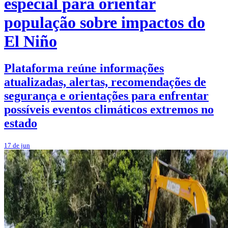
especial para orientar
população sobre impactos do
El Niño
Plataforma reúne informações
atualizadas, alertas, recomendações de
segurança e orientações para enfrentar
possíveis eventos climáticos extremos no
estado
17 de jun