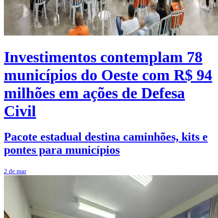
Investimentos contemplam 78
municípios do Oeste com R$ 94
milhões em ações de Defesa
Civil
Pacote estadual destina caminhões, kits e
pontes para municípios
2 de mar