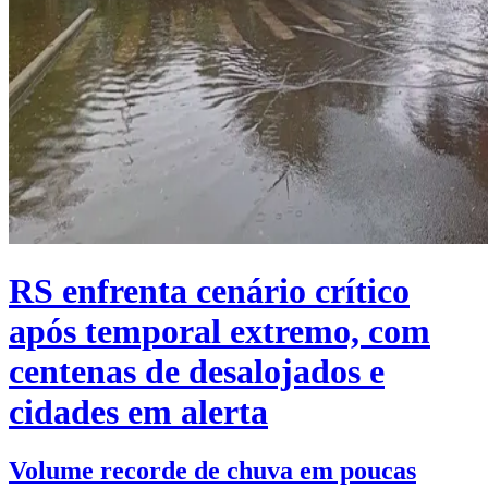
RS enfrenta cenário crítico
após temporal extremo, com
centenas de desalojados e
cidades em alerta
Volume recorde de chuva em poucas