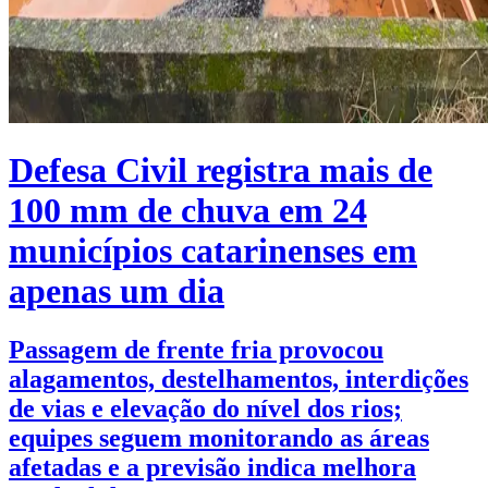
Defesa Civil registra mais de
100 mm de chuva em 24
municípios catarinenses em
apenas um dia
Passagem de frente fria provocou
alagamentos, destelhamentos, interdições
de vias e elevação do nível dos rios;
equipes seguem monitorando as áreas
afetadas e a previsão indica melhora