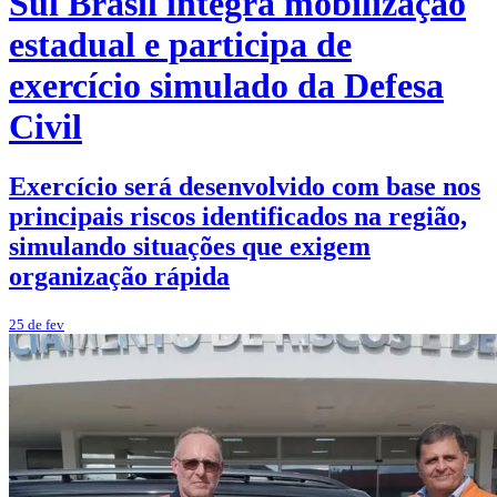
Sul Brasil integra mobilização
estadual e participa de
exercício simulado da Defesa
Civil
Exercício será desenvolvido com base nos
principais riscos identificados na região,
simulando situações que exigem
organização rápida
25 de fev