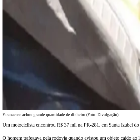
Paranaense achou grande quantidade de dinheiro (Foto: Divulgação)
Um motociclista encontrou R$ 37 mil na PR-281, em Santa Izabel do Oe
O homem trafegava pela rodovia quando avistou um objeto caído ao la