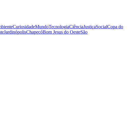
biente
Curiosidade
Mundo
Tecnologia
Ciência
Justiça
Social
Copa do
te
Jardinópolis
Chapecó
Bom Jesus do Oeste
São