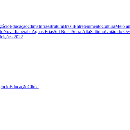
gócio
Educação
Clima
Infraestrutura
Brasil
Entretenimento
Cultura
Meio am
lo
Nova Itaberaba
Águas Frias
Sul Brasil
Serra Alta
Saltinho
União do Oes
leições 2022
gócio
Educação
Clima