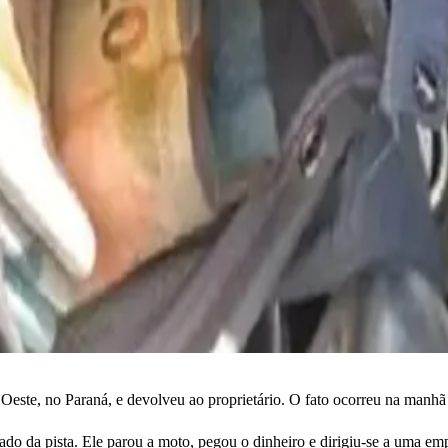
ste, no Paraná, e devolveu ao proprietário. O fato ocorreu na manhã d
do da pista. Ele parou a moto, pegou o dinheiro e dirigiu-se a uma em