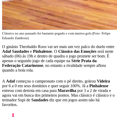
Clássico no ano passado foi bastante pegado e com muitos gols (Foto: Felipe
Eduardo Zamboni)
O ginásio Theobaldo Roos vai ser mais um vez palco do duelo entre
Adaf Saudades
e
Pinhalense
. O
Clássico das Emoções
será neste
sábado (06) às 19h e dentro de quadra o jogo promete ser bom. É
apenas o segundo jogo de cada equipe na
Série Prata da
Federação Catarinense
, no entanto a rivalidade sempre aflora
quando a bola rola.
A
Adaf
começou o campeonato com o pé direito, goleou
Videira
por 6 a 0 em seus domínios e quer seguir 100%. Já a
Pinhalense
estreou com derrota em casa para
Maravilha
por 3 a 2 de virada e
agora vai em busca dos primeiros pontos. Mas clássico é clássico e o
treinador Supi de
Saudades
diz que em jogos assim não há
favoritos.