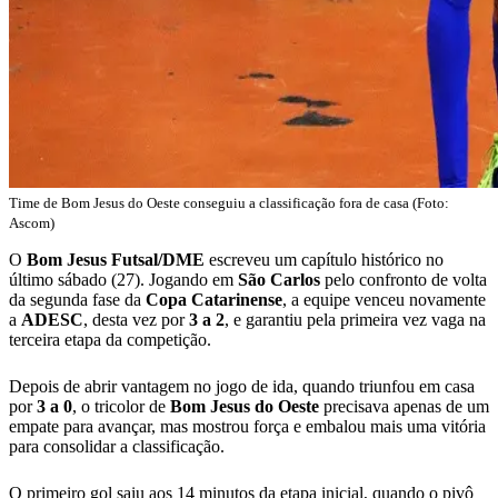
Time de Bom Jesus do Oeste conseguiu a classificação fora de casa (Foto:
Ascom)
O
Bom Jesus Futsal/DME
escreveu um capítulo histórico no
último sábado (27). Jogando em
São Carlos
pelo confronto de volta
da segunda fase da
Copa
Catarinense
, a equipe venceu novamente
a
ADESC
, desta vez por
3 a 2
, e garantiu pela primeira vez vaga na
terceira etapa da competição.
Depois de abrir vantagem no jogo de ida, quando triunfou em casa
por
3 a 0
, o tricolor de
Bom Jesus do Oeste
precisava apenas de um
empate para avançar, mas mostrou força e embalou mais uma vitória
para consolidar a classificação.
O primeiro gol saiu aos 14 minutos da etapa inicial, quando o pivô