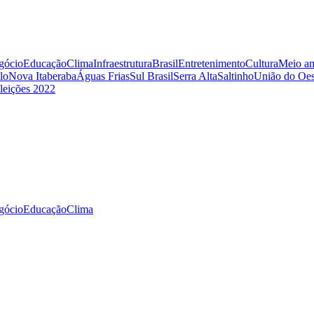
gócio
Educação
Clima
Infraestrutura
Brasil
Entretenimento
Cultura
Meio am
lo
Nova Itaberaba
Águas Frias
Sul Brasil
Serra Alta
Saltinho
União do Oes
leições 2022
gócio
Educação
Clima