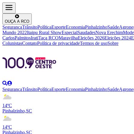
OUÇA A RCO
Segurança
Trânsito
Política
Esporte
Economia
Pinhalzinho
Saúde
Agrone
Mundo 2022
Itaipu Rural Show
Especial
Saudades
Nova Erechim
Mode
Carlos
Palmitos
Irati
Taça RCO
Maravilha
Eleições 2026
Eleições 2024
E
Colunistas
Contato
Política de privacidade
Termos de uso
Sobre
Segurança
Trânsito
Política
Esporte
Economia
Pinhalzinho
Saúde
Agrone
14ºC
Pinhalzinho,SC
14ºC
Pinhalzinho,SC