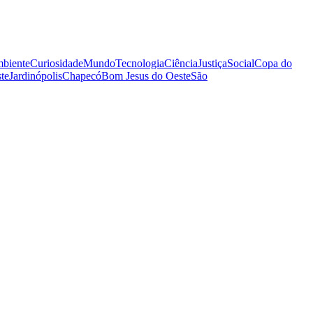
biente
Curiosidade
Mundo
Tecnologia
Ciência
Justiça
Social
Copa do
te
Jardinópolis
Chapecó
Bom Jesus do Oeste
São