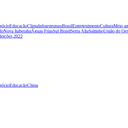
gócio
Educação
Clima
Infraestrutura
Brasil
Entretenimento
Cultura
Meio am
lo
Nova Itaberaba
Águas Frias
Sul Brasil
Serra Alta
Saltinho
União do Oes
leições 2022
gócio
Educação
Clima