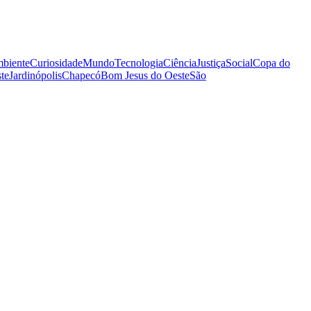
biente
Curiosidade
Mundo
Tecnologia
Ciência
Justiça
Social
Copa do
te
Jardinópolis
Chapecó
Bom Jesus do Oeste
São