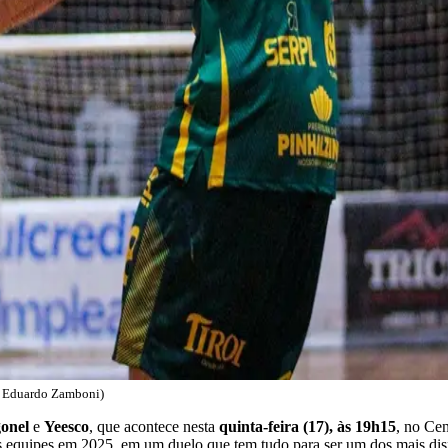
pe Eduardo Zamboni)
gonel
e
Yeesco
, que acontece nesta
quinta-feira (17), às 19h15
, no Cen
e as equipes em 2025, em um duelo que tem tudo para ser um dos mais di