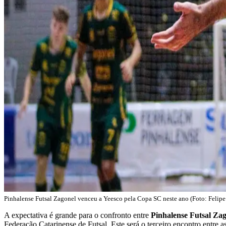
Pinhalense Futsal Zagonel venceu a Yeesco pela Copa SC neste ano (Foto: Feli
A expectativa é grande para o confronto entre
Pinhalense Futsal Za
Federação Catarinense de Futsal. Este será o terceiro encontro entr