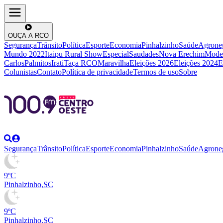
OUÇA A RCO
Segurança
Trânsito
Política
Esporte
Economia
Pinhalzinho
Saúde
Agrone
Mundo 2022
Itaipu Rural Show
Especial
Saudades
Nova Erechim
Mode
Carlos
Palmitos
Irati
Taça RCO
Maravilha
Eleições 2026
Eleições 2024
E
Colunistas
Contato
Política de privacidade
Termos de uso
Sobre
Segurança
Trânsito
Política
Esporte
Economia
Pinhalzinho
Saúde
Agrone
9ºC
Pinhalzinho,SC
9ºC
Pinhalzinho,SC