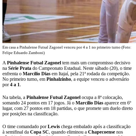
Em casa a Pinhalense Futsal Zagonel venceu por 4 a 1 no primeiro turno (Foto:
Felipe Eduardo Zamboni)
A
Pinhalense Futsal Zagonel
tem mais um compromisso decisivo
na
Série Prata
do Campeonato Estadual. Neste sábado (20), o time
enfrenta o
Marcílio
Dias
em Itajaí, pela 21ª rodada da competição.
No primeiro turno, em
Pinhalzinho
, a equipe venceu o adversário
por
4 a 1
.
Na tabela, a
Pinhalense Futsal Zagonel
ocupa a 8ª colocação,
somando 24 pontos em 17 jogos. Já o
Marcílio
Dias
aparece em 6º
lugar, com 27 pontos em 18 partidas, o que promete um duelo direto
por posições na classificação.
O time comandado por
Lewis
chega embalado após a classificação
à semifinal da
Copa
SC
, quando eliminou a
Chapecoense
nos