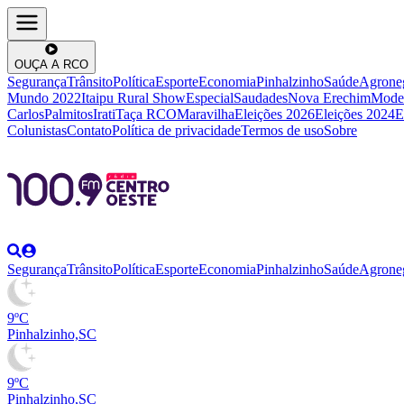
OUÇA A RCO
Segurança
Trânsito
Política
Esporte
Economia
Pinhalzinho
Saúde
Agrone
Mundo 2022
Itaipu Rural Show
Especial
Saudades
Nova Erechim
Mode
Carlos
Palmitos
Irati
Taça RCO
Maravilha
Eleições 2026
Eleições 2024
E
Colunistas
Contato
Política de privacidade
Termos de uso
Sobre
Segurança
Trânsito
Política
Esporte
Economia
Pinhalzinho
Saúde
Agrone
9ºC
Pinhalzinho,SC
9ºC
Pinhalzinho,SC