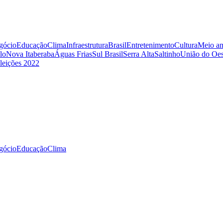
gócio
Educação
Clima
Infraestrutura
Brasil
Entretenimento
Cultura
Meio am
lo
Nova Itaberaba
Águas Frias
Sul Brasil
Serra Alta
Saltinho
União do Oes
leições 2022
gócio
Educação
Clima