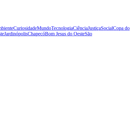
biente
Curiosidade
Mundo
Tecnologia
Ciência
Justiça
Social
Copa do
te
Jardinópolis
Chapecó
Bom Jesus do Oeste
São