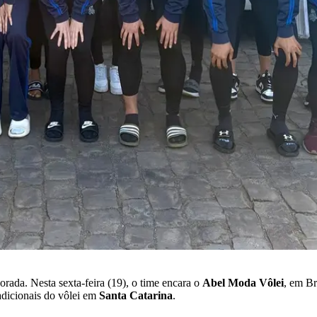
rada. Nesta sexta-feira (19), o time encara o
Abel Moda
Vôlei
, em B
adicionais do vôlei em
Santa
Catarina
.