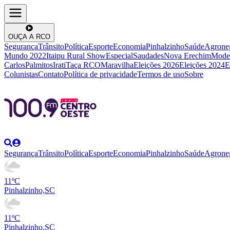
OUÇA A RCO
Segurança
Trânsito
Política
Esporte
Economia
Pinhalzinho
Saúde
Agrone
Mundo 2022
Itaipu Rural Show
Especial
Saudades
Nova Erechim
Mode
Carlos
Palmitos
Irati
Taça RCO
Maravilha
Eleições 2026
Eleições 2024
E
Colunistas
Contato
Política de privacidade
Termos de uso
Sobre
Segurança
Trânsito
Política
Esporte
Economia
Pinhalzinho
Saúde
Agrone
11ºC
Pinhalzinho,SC
11ºC
Pinhalzinho,SC