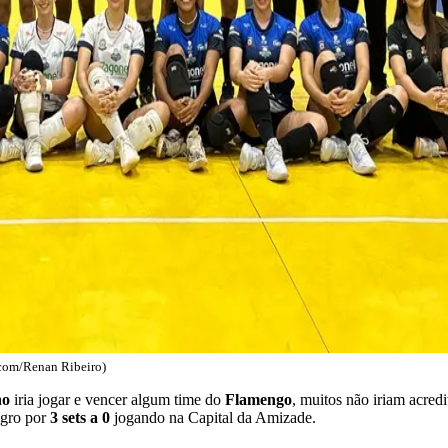
scom/Renan Ribeiro)
ho
iria jogar e vencer algum time do
Flamengo
, muitos não iriam acredit
egro por
3 sets a 0
jogando na Capital da Amizade.