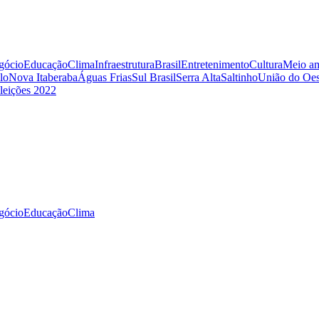
gócio
Educação
Clima
Infraestrutura
Brasil
Entretenimento
Cultura
Meio am
lo
Nova Itaberaba
Águas Frias
Sul Brasil
Serra Alta
Saltinho
União do Oes
leições 2022
gócio
Educação
Clima