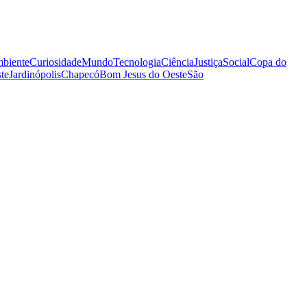
biente
Curiosidade
Mundo
Tecnologia
Ciência
Justiça
Social
Copa do
te
Jardinópolis
Chapecó
Bom Jesus do Oeste
São