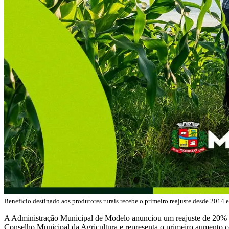
Benefício destinado aos produtores rurais recebe o primeiro reajuste desde 2014
A Administração Municipal de Modelo anunciou um reajuste de 20% no
Conselho Municipal da Agricultura e representa o primeiro aumento 