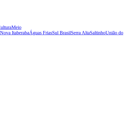
ultura
Meio
Nova Itaberaba
Águas Frias
Sul Brasil
Serra Alta
Saltinho
União do