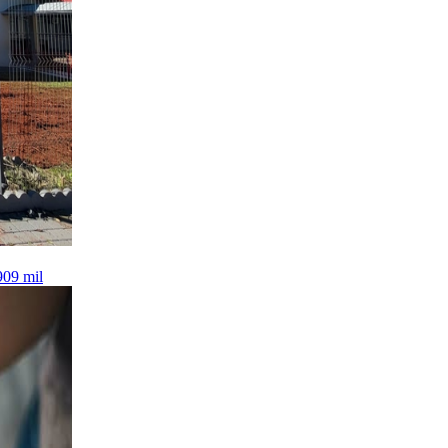
909 mil