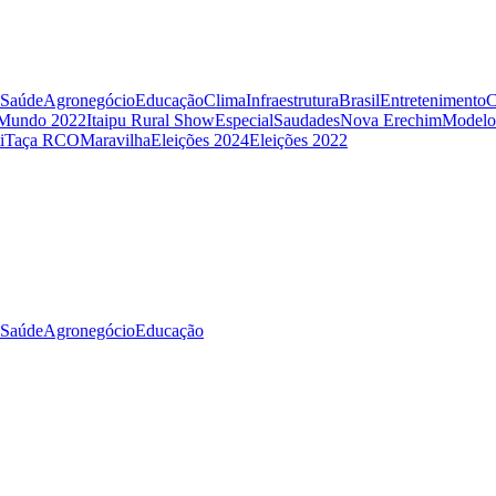
Saúde
Agronegócio
Educação
Clima
Infraestrutura
Brasil
Entretenimento
C
 Mundo 2022
Itaipu Rural Show
Especial
Saudades
Nova Erechim
Modelo
i
Taça RCO
Maravilha
Eleições 2024
Eleições 2022
Saúde
Agronegócio
Educação