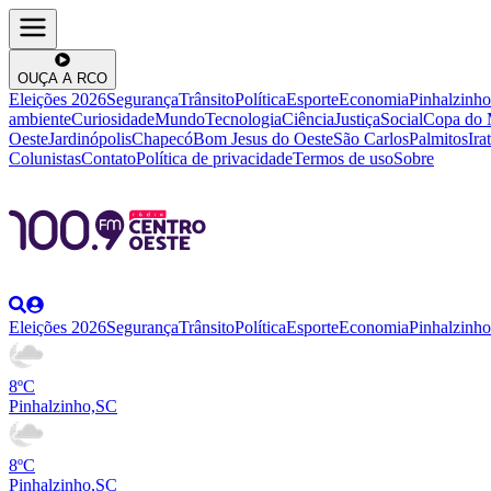
OUÇA A RCO
Eleições 2026
Segurança
Trânsito
Política
Esporte
Economia
Pinhalzinho
ambiente
Curiosidade
Mundo
Tecnologia
Ciência
Justiça
Social
Copa do
Oeste
Jardinópolis
Chapecó
Bom Jesus do Oeste
São Carlos
Palmitos
Irat
Colunistas
Contato
Política de privacidade
Termos de uso
Sobre
Eleições 2026
Segurança
Trânsito
Política
Esporte
Economia
Pinhalzinho
8ºC
Pinhalzinho,SC
8ºC
Pinhalzinho,SC