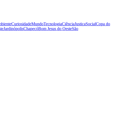
biente
Curiosidade
Mundo
Tecnologia
Ciência
Justiça
Social
Copa do
te
Jardinópolis
Chapecó
Bom Jesus do Oeste
São