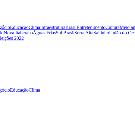
gócio
Educação
Clima
Infraestrutura
Brasil
Entretenimento
Cultura
Meio am
lo
Nova Itaberaba
Águas Frias
Sul Brasil
Serra Alta
Saltinho
União do Oes
leições 2022
gócio
Educação
Clima