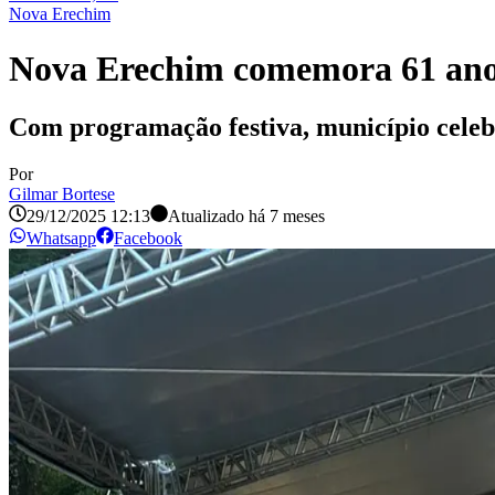
Nova Erechim
Nova Erechim comemora 61 anos
Com programação festiva, município celebr
Por
Gilmar Bortese
29/12/2025 12:13
Atualizado há
7 meses
Whatsapp
Facebook