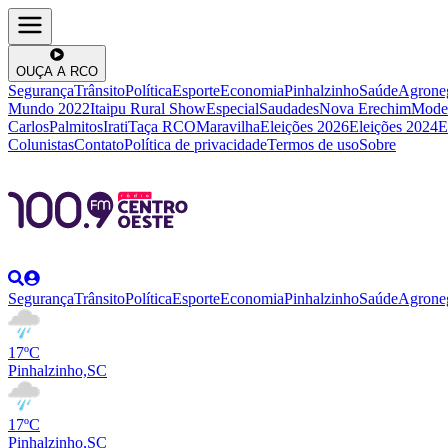
OUÇA A RCO
Segurança
Trânsito
Política
Esporte
Economia
Pinhalzinho
Saúde
Agrone
Mundo 2022
Itaipu Rural Show
Especial
Saudades
Nova Erechim
Mode
Carlos
Palmitos
Irati
Taça RCO
Maravilha
Eleições 2026
Eleições 2024
E
Colunistas
Contato
Política de privacidade
Termos de uso
Sobre
Segurança
Trânsito
Política
Esporte
Economia
Pinhalzinho
Saúde
Agrone
17ºC
Pinhalzinho,SC
17ºC
Pinhalzinho,SC