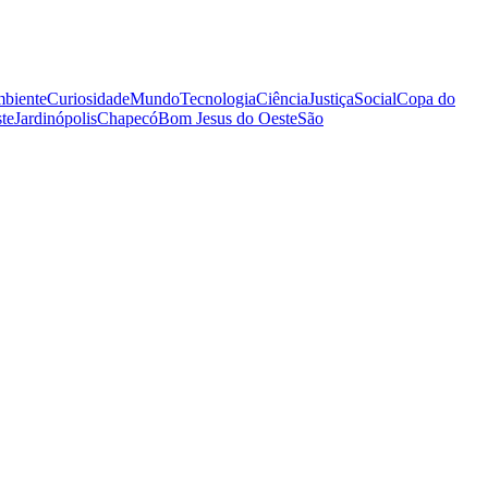
biente
Curiosidade
Mundo
Tecnologia
Ciência
Justiça
Social
Copa do
te
Jardinópolis
Chapecó
Bom Jesus do Oeste
São