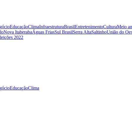
gócio
Educação
Clima
Infraestrutura
Brasil
Entretenimento
Cultura
Meio am
lo
Nova Itaberaba
Águas Frias
Sul Brasil
Serra Alta
Saltinho
União do Oes
leições 2022
gócio
Educação
Clima