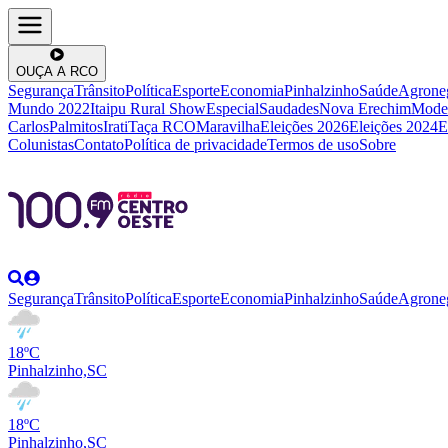
OUÇA A RCO
Segurança
Trânsito
Política
Esporte
Economia
Pinhalzinho
Saúde
Agrone
Mundo 2022
Itaipu Rural Show
Especial
Saudades
Nova Erechim
Mode
Carlos
Palmitos
Irati
Taça RCO
Maravilha
Eleições 2026
Eleições 2024
E
Colunistas
Contato
Política de privacidade
Termos de uso
Sobre
Segurança
Trânsito
Política
Esporte
Economia
Pinhalzinho
Saúde
Agrone
18ºC
Pinhalzinho,SC
18ºC
Pinhalzinho,SC