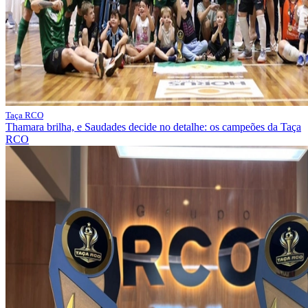
Taça RCO
Thamara brilha, e Saudades decide no detalhe: os campeões da Taça
RCO