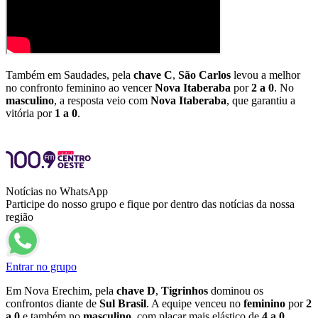
Também em Saudades, pela
chave C
,
São Carlos
levou a melhor
no confronto feminino ao vencer
Nova Itaberaba
por
2 a 0
. No
masculino
, a resposta veio com
Nova
Itaberaba
, que garantiu a
vitória por
1 a 0
.
Notícias no WhatsApp
Participe do nosso grupo e fique por dentro das notícias da nossa
região
Entrar no grupo
Em Nova Erechim, pela
chave D
,
Tigrinhos
dominou os
confrontos diante de
Sul
Brasil
. A equipe venceu no
feminino
por
2
a 0
e também no
masculino
, com placar mais elástico de
4 a 0
.