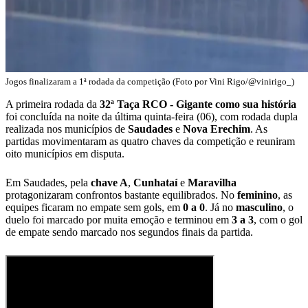
Jogos finalizaram a 1ª rodada da competição (Foto por Vini Rigo/@vinirigo_)
A primeira rodada da
32ª Taça RCO - Gigante como sua história
foi concluída na noite da última quinta-feira (06), com rodada dupla
realizada nos municípios de
Saudades
e
Nova
Erechim
. As
partidas movimentaram as quatro chaves da competição e reuniram
oito municípios em disputa.
Em Saudades, pela
chave A
,
Cunhataí
e
Maravilha
protagonizaram confrontos bastante equilibrados. No
feminino
, as
equipes ficaram no empate sem gols, em
0 a 0
. Já no
masculino
, o
duelo foi marcado por muita emoção e terminou em
3 a 3
, com o gol
de empate sendo marcado nos segundos finais da partida.