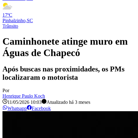
17ºC
Pinhalzinho,SC
Trânsito
Caminhonete atinge muro em
Águas de Chapecó
Após buscas nas proximidades, os PMs
localizaram o motorista
Por
Henrique Paulo Koch
11/05/2026 10:03
Atualizado há
3 meses
Whatsapp
Facebook