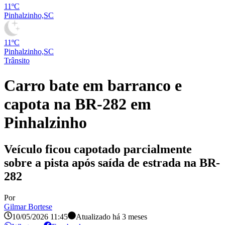
11ºC
Pinhalzinho,SC
11ºC
Pinhalzinho,SC
Trânsito
Carro bate em barranco e
capota na BR-282 em
Pinhalzinho
Veículo ficou capotado parcialmente
sobre a pista após saída de estrada na BR-
282
Por
Gilmar Bortese
10/05/2026 11:45
Atualizado há
3 meses