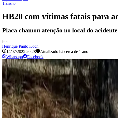
Trânsito
HB20 com vítimas fatais para a
Placa chamou atenção no local do acidente
Por
Henrique Paulo Koch
14/07/2025 20:28
Atualizado há
cerca de 1 ano
Whatsapp
Facebook