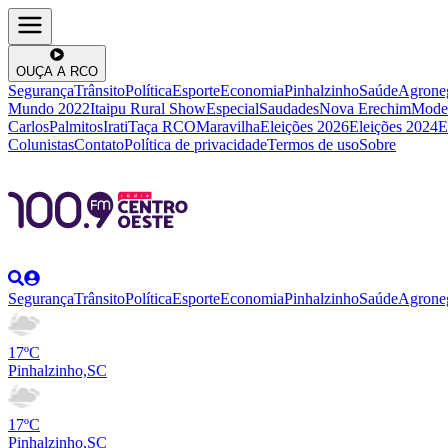
OUÇA A RCO
Segurança
Trânsito
Política
Esporte
Economia
Pinhalzinho
Saúde
Agrone
Mundo 2022
Itaipu Rural Show
Especial
Saudades
Nova Erechim
Mode
Carlos
Palmitos
Irati
Taça RCO
Maravilha
Eleições 2026
Eleições 2024
E
Colunistas
Contato
Política de privacidade
Termos de uso
Sobre
Segurança
Trânsito
Política
Esporte
Economia
Pinhalzinho
Saúde
Agrone
17ºC
Pinhalzinho,SC
17ºC
Pinhalzinho,SC