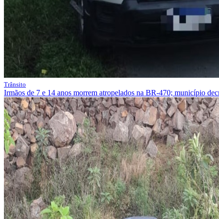
Trânsito
Irmãos de 7 e 14 anos morrem atropelados na BR-470; município decre