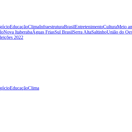
gócio
Educação
Clima
Infraestrutura
Brasil
Entretenimento
Cultura
Meio am
lo
Nova Itaberaba
Águas Frias
Sul Brasil
Serra Alta
Saltinho
União do Oes
leições 2022
gócio
Educação
Clima