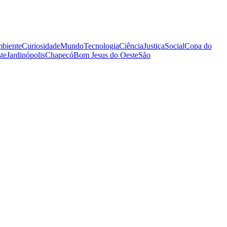
biente
Curiosidade
Mundo
Tecnologia
Ciência
Justiça
Social
Copa do
te
Jardinópolis
Chapecó
Bom Jesus do Oeste
São