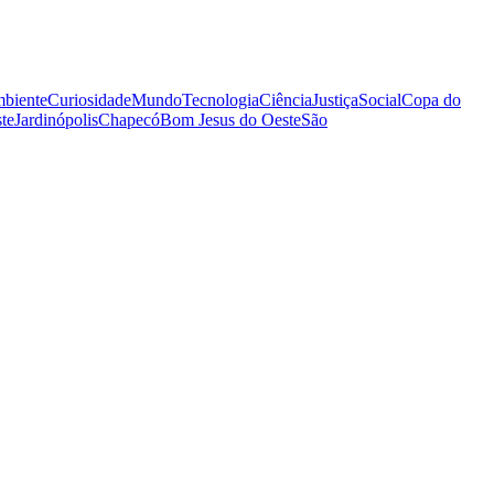
biente
Curiosidade
Mundo
Tecnologia
Ciência
Justiça
Social
Copa do
te
Jardinópolis
Chapecó
Bom Jesus do Oeste
São