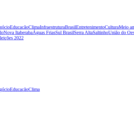
gócio
Educação
Clima
Infraestrutura
Brasil
Entretenimento
Cultura
Meio am
lo
Nova Itaberaba
Águas Frias
Sul Brasil
Serra Alta
Saltinho
União do Oes
leições 2022
gócio
Educação
Clima