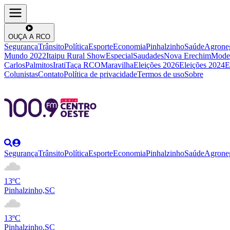
OUÇA A RCO
Segurança
Trânsito
Política
Esporte
Economia
Pinhalzinho
Saúde
Agrone
Mundo 2022
Itaipu Rural Show
Especial
Saudades
Nova Erechim
Mode
Carlos
Palmitos
Irati
Taça RCO
Maravilha
Eleições 2026
Eleições 2024
E
Colunistas
Contato
Política de privacidade
Termos de uso
Sobre
Segurança
Trânsito
Política
Esporte
Economia
Pinhalzinho
Saúde
Agrone
13ºC
Pinhalzinho,SC
13ºC
Pinhalzinho,SC