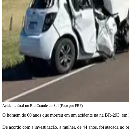
Acidente fatal no Rio Grande do Sul (Foto por PRF)
O homem de 60 anos que morreu em um acidente na na BR-293, em Ba
De acordo com a investigação, a mulher, de 44 anos, foi atacada no b