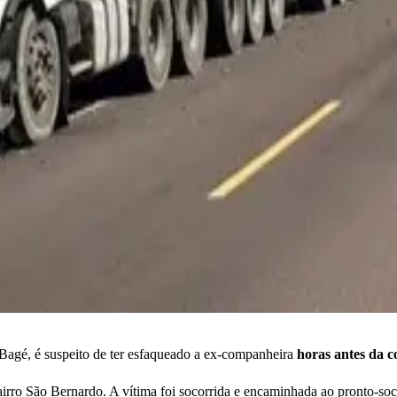
gé, é suspeito de ter esfaqueado a ex-companheira
horas antes da co
airro São Bernardo. A vítima foi socorrida e encaminhada ao pronto-soc