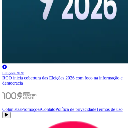
Eleições 2026
RCO inicia cobertura das Eleições 2026 com foco na informação e
democracia
Colunistas
Promoções
Contato
Política de privacidade
Termos de uso