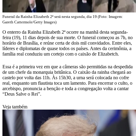
Funeral da Rainha Elizabeth 2ª será nesta segunda, dia 19 (Foto: Imagem:
Gareth Cattermole/Getty Images)
O enterro da Rainha Elizabeth 2ª ocorre na manhã desta segunda-
feira (19), 11 dias depois de sua morte. O funeral começou as 7h, no
horário de Brasília, e reúne certa de dois mil convidados. Entre eles,
líderes e diplomatas de quase todos os países. Antes da cerimônia, a
família real conduziu um cortejo com o caixão de Elizabetch.
Essa é a primeira vez em que a câmeras são permitidas na despedida
de um chefe da monarquia britânica. O caixão da rainha chegará ao
castelo por volta das 11h. Às 15h30, a urna será colocada no cofre
real, enquanto um flautista toca um lamento. Para encerrar o culto, o
arcebispo, pronuncia a benção e toda a congregação volta a cantar
“Deus Salve o Rei”.
Veja também