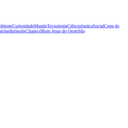
biente
Curiosidade
Mundo
Tecnologia
Ciência
Justiça
Social
Copa do
te
Jardinópolis
Chapecó
Bom Jesus do Oeste
São