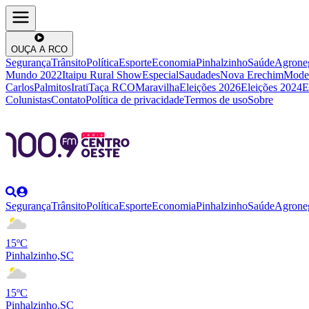
OUÇA A RCO
Segurança
Trânsito
Política
Esporte
Economia
Pinhalzinho
Saúde
Agrone
Mundo 2022
Itaipu Rural Show
Especial
Saudades
Nova Erechim
Mode
Carlos
Palmitos
Irati
Taça RCO
Maravilha
Eleições 2026
Eleições 2024
E
Colunistas
Contato
Política de privacidade
Termos de uso
Sobre
Segurança
Trânsito
Política
Esporte
Economia
Pinhalzinho
Saúde
Agrone
15ºC
Pinhalzinho,SC
15ºC
Pinhalzinho,SC