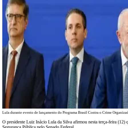
Lula durante evento de lançamento do Programa Brasil Contra o Crime Organizad
O presidente Luiz Inácio Lula da Silva afirmou nesta terça-feira (12
Segurança Pública pelo Senado Federal.