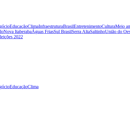
gócio
Educação
Clima
Infraestrutura
Brasil
Entretenimento
Cultura
Meio am
lo
Nova Itaberaba
Águas Frias
Sul Brasil
Serra Alta
Saltinho
União do Oes
leições 2022
gócio
Educação
Clima