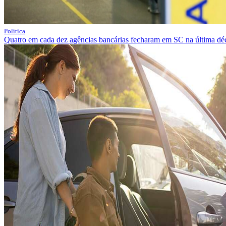
Política
Quatro em cada dez agências bancárias fecharam em SC na última dé