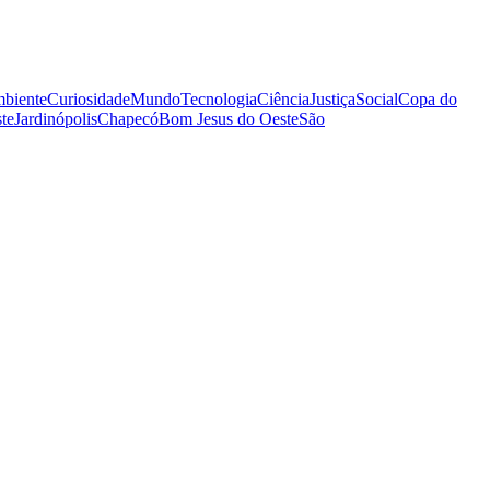
biente
Curiosidade
Mundo
Tecnologia
Ciência
Justiça
Social
Copa do
te
Jardinópolis
Chapecó
Bom Jesus do Oeste
São