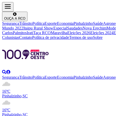
OUÇA A RCO
Segurança
Trânsito
Política
Esporte
Economia
Pinhalzinho
Saúde
Agrone
Mundo 2022
Itaipu Rural Show
Especial
Saudades
Nova Erechim
Mode
Carlos
Palmitos
Irati
Taça RCO
Maravilha
Eleições 2026
Eleições 2024
E
Colunistas
Contato
Política de privacidade
Termos de uso
Sobre
Segurança
Trânsito
Política
Esporte
Economia
Pinhalzinho
Saúde
Agrone
16ºC
Pinhalzinho,SC
16ºC
Pinhalzinho,SC