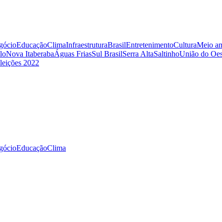
gócio
Educação
Clima
Infraestrutura
Brasil
Entretenimento
Cultura
Meio am
lo
Nova Itaberaba
Águas Frias
Sul Brasil
Serra Alta
Saltinho
União do Oes
leições 2022
gócio
Educação
Clima