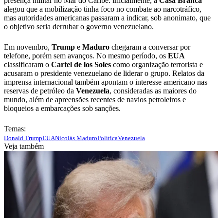
presença militar no Mar do Caribe. Inicialmente, a
Casa Branca
alegou que a mobilização tinha foco no combate ao narcotráfico,
mas autoridades americanas passaram a indicar, sob anonimato, que
o objetivo seria derrubar o governo venezuelano.
Em novembro,
Trump
e
Maduro
chegaram a conversar por
telefone, porém sem avanços. No mesmo período, os
EUA
classificaram o
Cartel de los Soles
como organização terrorista e
acusaram o presidente venezuelano de liderar o grupo. Relatos da
imprensa internacional também apontam o interesse americano nas
reservas de petróleo da
Venezuela
, consideradas as maiores do
mundo, além de apreensões recentes de navios petroleiros e
bloqueios a embarcações sob sanções.
Temas:
Donald Trump
EUA
Nicolás Maduro
Política
Venezuela
Veja também