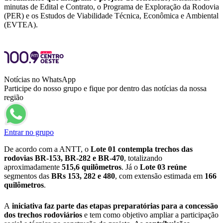
minutas de Edital e Contrato, o Programa de Exploração da Rodovia
(PER) e os Estudos de Viabilidade Técnica, Econômica e Ambiental
(EVTEA).
Notícias no WhatsApp
Participe do nosso grupo e fique por dentro das notícias da nossa
região
Entrar no grupo
De acordo com a ANTT, o
Lote 01 contempla trechos das
rodovias BR-153, BR-282 e BR-470
, totalizando
aproximadamente
515,6 quilômetros
. Já o
Lote 03 reúne
segmentos das
BRs 153, 282 e 480
, com extensão estimada em
166
quilômetros
.
A
iniciativa faz parte das etapas preparatórias para a concessão
dos trechos rodoviários
e tem como objetivo ampliar a participação