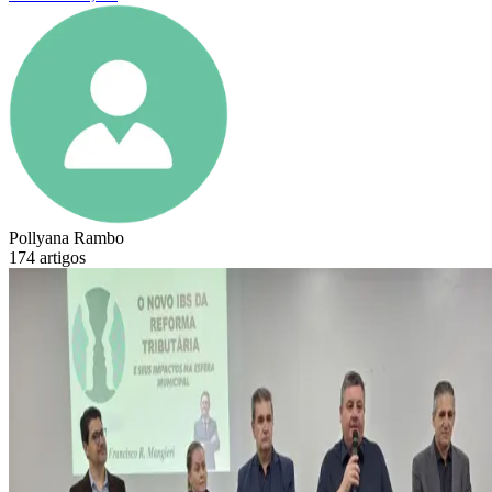
Pollyana Rambo
174
artigos