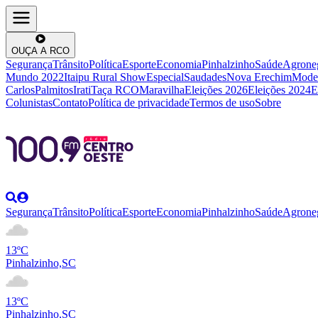
OUÇA A RCO
Segurança
Trânsito
Política
Esporte
Economia
Pinhalzinho
Saúde
Agrone
Mundo 2022
Itaipu Rural Show
Especial
Saudades
Nova Erechim
Mode
Carlos
Palmitos
Irati
Taça RCO
Maravilha
Eleições 2026
Eleições 2024
E
Colunistas
Contato
Política de privacidade
Termos de uso
Sobre
Segurança
Trânsito
Política
Esporte
Economia
Pinhalzinho
Saúde
Agrone
13ºC
Pinhalzinho,SC
13ºC
Pinhalzinho,SC