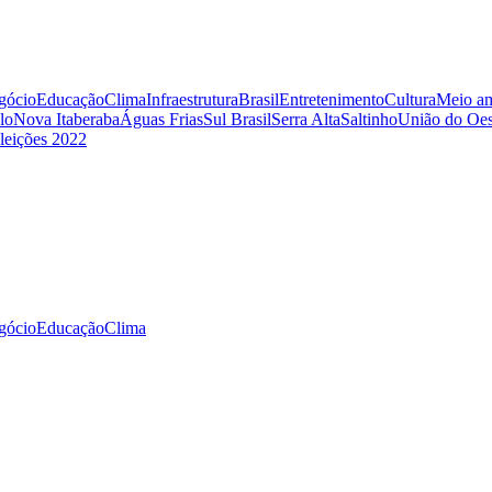
gócio
Educação
Clima
Infraestrutura
Brasil
Entretenimento
Cultura
Meio am
lo
Nova Itaberaba
Águas Frias
Sul Brasil
Serra Alta
Saltinho
União do Oes
leições 2022
gócio
Educação
Clima