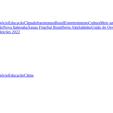
gócio
Educação
Clima
Infraestrutura
Brasil
Entretenimento
Cultura
Meio am
lo
Nova Itaberaba
Águas Frias
Sul Brasil
Serra Alta
Saltinho
União do Oes
leições 2022
gócio
Educação
Clima