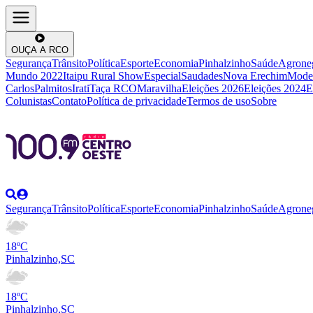
OUÇA A RCO
Segurança
Trânsito
Política
Esporte
Economia
Pinhalzinho
Saúde
Agrone
Mundo 2022
Itaipu Rural Show
Especial
Saudades
Nova Erechim
Mode
Carlos
Palmitos
Irati
Taça RCO
Maravilha
Eleições 2026
Eleições 2024
E
Colunistas
Contato
Política de privacidade
Termos de uso
Sobre
Segurança
Trânsito
Política
Esporte
Economia
Pinhalzinho
Saúde
Agrone
18ºC
Pinhalzinho,SC
18ºC
Pinhalzinho,SC