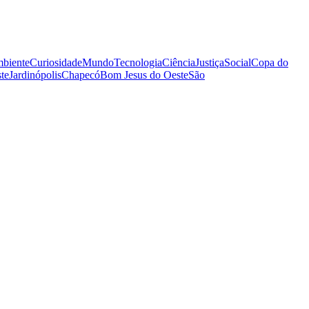
biente
Curiosidade
Mundo
Tecnologia
Ciência
Justiça
Social
Copa do
te
Jardinópolis
Chapecó
Bom Jesus do Oeste
São