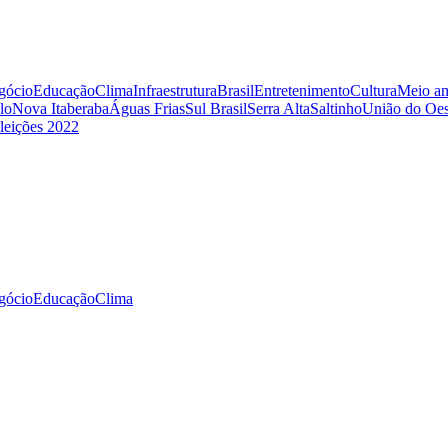
gócio
Educação
Clima
Infraestrutura
Brasil
Entretenimento
Cultura
Meio am
lo
Nova Itaberaba
Águas Frias
Sul Brasil
Serra Alta
Saltinho
União do Oes
leições 2022
gócio
Educação
Clima