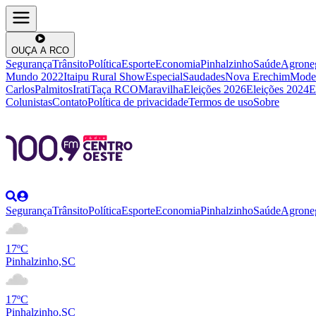
OUÇA A RCO
Segurança
Trânsito
Política
Esporte
Economia
Pinhalzinho
Saúde
Agrone
Mundo 2022
Itaipu Rural Show
Especial
Saudades
Nova Erechim
Mode
Carlos
Palmitos
Irati
Taça RCO
Maravilha
Eleições 2026
Eleições 2024
E
Colunistas
Contato
Política de privacidade
Termos de uso
Sobre
Segurança
Trânsito
Política
Esporte
Economia
Pinhalzinho
Saúde
Agrone
17ºC
Pinhalzinho,SC
17ºC
Pinhalzinho,SC