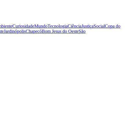
biente
Curiosidade
Mundo
Tecnologia
Ciência
Justiça
Social
Copa do
te
Jardinópolis
Chapecó
Bom Jesus do Oeste
São