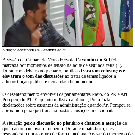
Play
Video
Situação aconteceu em Caxambu do Sul
A sessão da Câmara de Vereadores de
Caxambu do Sul
foi
marcada por momentos de tensão na noite de segunda-feira (4).
Durante os debates no plenário, políticos
trocaram cobranças e
elevaram o tom das discussões
ao tratar de temas ligados à
administração pública e demandas do município.
O desentendimento envolveu os parlamentares Preto, do PP, e Ari
Pompeu, do PT. Enquanto utilizava a tribuna, Preto fazia
declarações sobre assuntos da administração quando Ari Pompeu se
aproximou para questionar supostas acusações mencionada.
A situação
gerou discussão no plenário e chamou a atenção
de
quem acompanhava o momento. Durante o bate-boca, eles
responderam um ao outro de forma imediata. Apesar do momento de