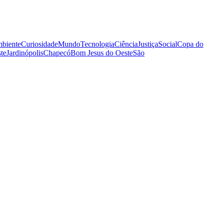
biente
Curiosidade
Mundo
Tecnologia
Ciência
Justiça
Social
Copa do
te
Jardinópolis
Chapecó
Bom Jesus do Oeste
São