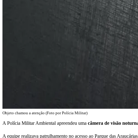
Objeto chamou a atenção (Foto por Polícia Militar)
A Polícia Militar Ambiental apreendeu uma
câmera de visão notur
A equipe realizava patrulhamento no acesso ao Parque das Araucária