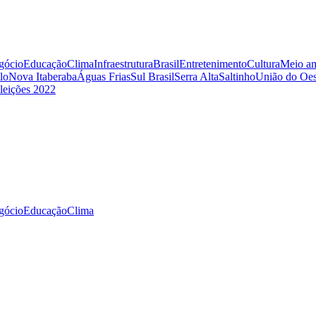
gócio
Educação
Clima
Infraestrutura
Brasil
Entretenimento
Cultura
Meio am
lo
Nova Itaberaba
Águas Frias
Sul Brasil
Serra Alta
Saltinho
União do Oes
leições 2022
gócio
Educação
Clima