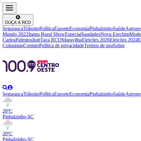
OUÇA A RCO
Segurança
Trânsito
Política
Esporte
Economia
Pinhalzinho
Saúde
Agrone
Mundo 2022
Itaipu Rural Show
Especial
Saudades
Nova Erechim
Mode
Carlos
Palmitos
Irati
Taça RCO
Maravilha
Eleições 2026
Eleições 2024
E
Colunistas
Contato
Política de privacidade
Termos de uso
Sobre
Segurança
Trânsito
Política
Esporte
Economia
Pinhalzinho
Saúde
Agrone
20ºC
Pinhalzinho,SC
20ºC
Pinhalzinho,SC