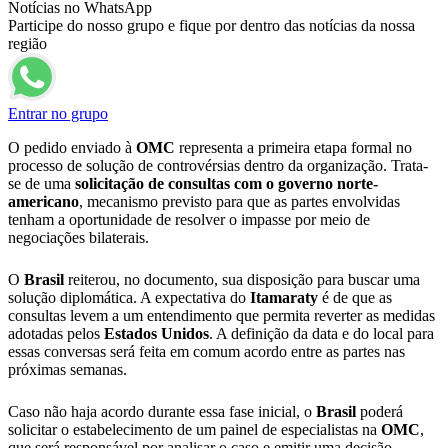
Notícias no WhatsApp
Participe do nosso grupo e fique por dentro das notícias da nossa
região
Entrar no grupo
O pedido enviado à
OMC
representa a primeira etapa formal no
processo de solução de controvérsias dentro da organização. Trata-
se de uma
solicitação de consultas com o governo norte-
americano
, mecanismo previsto para que as partes envolvidas
tenham a oportunidade de resolver o impasse por meio de
negociações bilaterais.
O
Brasil
reiterou, no documento, sua disposição para buscar uma
solução diplomática. A expectativa do
Itamaraty
é de que as
consultas levem a um entendimento que permita reverter as medidas
adotadas pelos
Estados Unidos
. A definição da data e do local para
essas conversas será feita em comum acordo entre as partes nas
próximas semanas.
Caso não haja acordo durante essa fase inicial, o
Brasil
poderá
solicitar o estabelecimento de um painel de especialistas na
OMC
,
que será responsável por analisar o caso e emitir uma decisão.