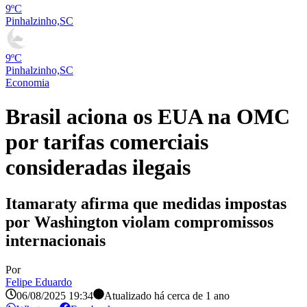
9ºC
Pinhalzinho,SC
9ºC
Pinhalzinho,SC
Economia
Brasil aciona os EUA na OMC
por tarifas comerciais
consideradas ilegais
Itamaraty afirma que medidas impostas
por Washington violam compromissos
internacionais
Por
Felipe Eduardo
06/08/2025 19:34
Atualizado há
cerca de 1 ano